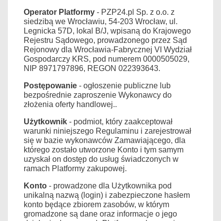
Operator Platformy
- PZP24.pl Sp. z o.o. z
siedzibą we Wrocławiu, 54-203 Wrocław, ul.
Legnicka 57D, lokal B/J, wpisaną do Krajowego
Rejestru Sądowego, prowadzonego przez Sąd
Rejonowy dla Wrocławia-Fabrycznej VI Wydział
Gospodarczy KRS, pod numerem 0000505029,
NIP 8971797896, REGON 022393643.
Postępowanie
- ogłoszenie publiczne lub
bezpośrednie zaproszenie Wykonawcy do
złożenia oferty handlowej..
Użytkownik
- podmiot, który zaakceptował
warunki niniejszego Regulaminu i zarejestrował
się w bazie wykonawców Zamawiającego, dla
którego zostało utworzone Konto i tym samym
uzyskał on dostęp do usług świadczonych w
ramach Platformy zakupowej.
Konto
- prowadzone dla Użytkownika pod
unikalną nazwą (login) i zabezpieczone hasłem
konto będące zbiorem zasobów, w którym
gromadzone są dane oraz informacje o jego