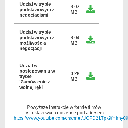
Udział w trybie
3.07
podstawowym z
MB
negocjacjami
Udział w trybie
podstawowym z
3.04
możliwością
MB
negocjacji
Udział w
postępowaniu w
0.28
trybie
MB
'Zamówienie z
wolnej ręki'
Powyższe instrukcje w formie filmów
instruktażowych dostępne pod adresem:
https://www.youtube.com/channel/UCFD21Tpk9fHfrhy